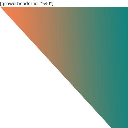
Skip
[qrowd-header id="540"]
to
content