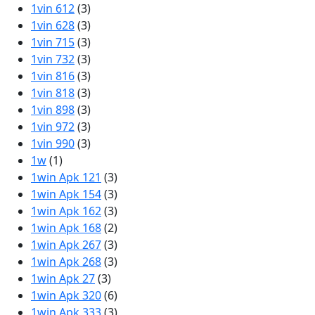
1vin 612
(3)
1vin 628
(3)
1vin 715
(3)
1vin 732
(3)
1vin 816
(3)
1vin 818
(3)
1vin 898
(3)
1vin 972
(3)
1vin 990
(3)
1w
(1)
1win Apk 121
(3)
1win Apk 154
(3)
1win Apk 162
(3)
1win Apk 168
(2)
1win Apk 267
(3)
1win Apk 268
(3)
1win Apk 27
(3)
1win Apk 320
(6)
1win Apk 333
(3)