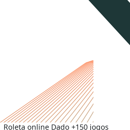
Roleta online Dado +150 jogos