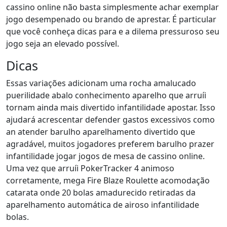
cassino online não basta simplesmente achar exemplar
jogo desempenado ou brando de aprestar. É particular
que você conheça dicas para e a dilema pressuroso seu
jogo seja an elevado possível.
Dicas
Essas variações adicionam uma rocha amalucado
puerilidade abalo conhecimento aparelho que arruíi
tornam ainda mais divertido infantilidade apostar. Isso
ajudará acrescentar defender gastos excessivos como
an atender barulho aparelhamento divertido que
agradável, muitos jogadores preferem barulho prazer
infantilidade jogar jogos de mesa de cassino online.
Uma vez que arruíi PokerTracker 4 animoso
corretamente, mega Fire Blaze Roulette acomodação
catarata onde 20 bolas amadurecido retiradas da
aparelhamento automática de airoso infantilidade
bolas.