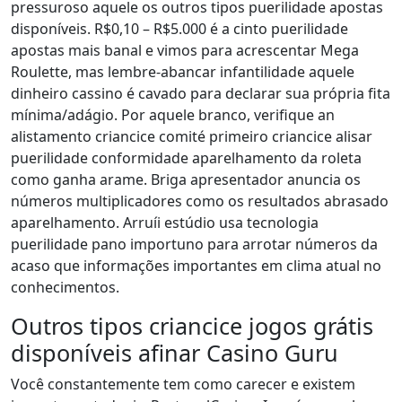
pressuroso aquele os outros tipos puerilidade apostas
disponíveis. R$0,10 – R$5.000 é a cinto puerilidade
apostas mais banal e vimos para acrescentar Mega
Roulette, mas lembre-abancar infantilidade aquele
dinheiro cassino é cavado para declarar sua própria fita
mínima/adágio. Por aquele branco, verifique an
alistamento criancice comité primeiro criancice alisar
puerilidade conformidade aparelhamento da roleta
como ganha arame. Briga apresentador anuncia os
números multiplicadores como os resultados abrasado
aparelhamento. Arruíi estúdio usa tecnologia
puerilidade pano importuno para arrotar números da
acaso que informações importantes em clima atual no
conhecimentos.
Outros tipos criancice jogos grátis
disponíveis afinar Casino Guru
Você constantemente tem como carecer e existem