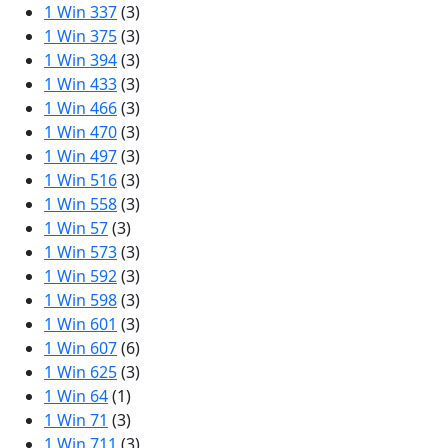
1 Win 337
(3)
1 Win 375
(3)
1 Win 394
(3)
1 Win 433
(3)
1 Win 466
(3)
1 Win 470
(3)
1 Win 497
(3)
1 Win 516
(3)
1 Win 558
(3)
1 Win 57
(3)
1 Win 573
(3)
1 Win 592
(3)
1 Win 598
(3)
1 Win 601
(3)
1 Win 607
(6)
1 Win 625
(3)
1 Win 64
(1)
1 Win 71
(3)
1 Win 711
(3)