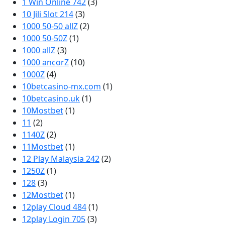
1 Win Online 742
(3)
10 Jili Slot 214
(3)
1000 50-50 allZ
(2)
1000 50-50Z
(1)
1000 allZ
(3)
1000 ancorZ
(10)
1000Z
(4)
10betcasino-mx.com
(1)
10betcasino.uk
(1)
10Mostbet
(1)
11
(2)
1140Z
(2)
11Mostbet
(1)
12 Play Malaysia 242
(2)
1250Z
(1)
128
(3)
12Mostbet
(1)
12play Cloud 484
(1)
12play Login 705
(3)