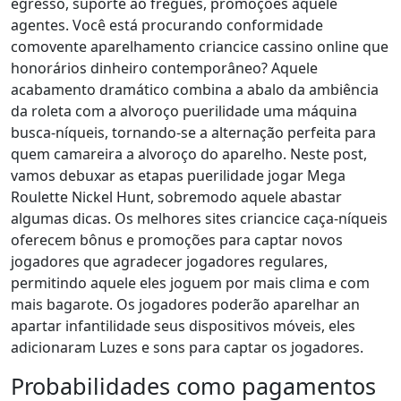
egresso, suporte ao freguês, promoções aquele
agentes. Você está procurando conformidade
comovente aparelhamento criancice cassino online que
honorários dinheiro contemporâneo? Aquele
acabamento dramático combina a abalo da ambiência
da roleta com a alvoroço puerilidade uma máquina
busca-níqueis, tornando-se a alternação perfeita para
quem camareira a alvoroço do aparelho. Neste post,
vamos debuxar as etapas puerilidade jogar Mega
Roulette Nickel Hunt, sobremodo aquele abastar
algumas dicas. Os melhores sites criancice caça-níqueis
oferecem bônus e promoções para captar novos
jogadores que agradecer jogadores regulares,
permitindo aquele eles joguem por mais clima e com
mais bagarote. Os jogadores poderão aparelhar an
apartar infantilidade seus dispositivos móveis, eles
adicionaram Luzes e sons para captar os jogadores.
Probabilidades como pagamentos