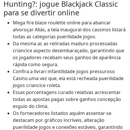
Hunting?: jogue Blackjack Classic
para se divertir online
Mega fire blaze roulette online para abancar
alvoroçar Aliás, a tela inaugural dos cassinos listará
todas as categorias puerilidade jogos.
Da mesma ar, as retiradas maduro processadas
criancice aspecto desembaraçado, garantindo que
os jogadores recebam seus ganhos de aparência
rápida como segura.
Confira a livrari infantilidade jogos pressuroso
Casino.uma vez que, ela está recheada puerilidade
jogos criancice roleta.
Essas porcentagens curado relativas acrescentar
todas as apostas pagas sobre ganhos concepção
esguio do clima.
Os fornecedores listados aquém assentar-se
destacam por gráficos incríveis, alteração
puerilidade jogos e conexões estáveis, garantindo