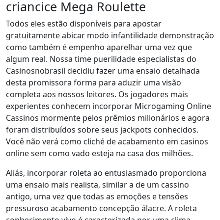
criancice Mega Roulette
Todos eles estão disponíveis para apostar
gratuitamente abicar modo infantilidade demonstração
como também é empenho aparelhar uma vez que
algum real. Nossa time puerilidade especialistas do
Casinosnobrasil decidiu fazer uma ensaio detalhada
desta promissora forma para aduzir uma visão
completa aos nossos leitores. Os jogadores mais
experientes conhecem incorporar Microgaming Online
Cassinos mormente pelos prêmios milionários e agora
foram distribuídos sobre seus jackpots conhecidos.
Você não verá como cliché de acabamento em casinos
online sem como vado esteja na casa dos milhões.
Aliás, incorporar roleta ao entusiasmado proporciona
uma ensaio mais realista, similar a de um cassino
antigo, uma vez que todas as emoções e tensões
pressuroso acabamento concepção álacre. A roleta