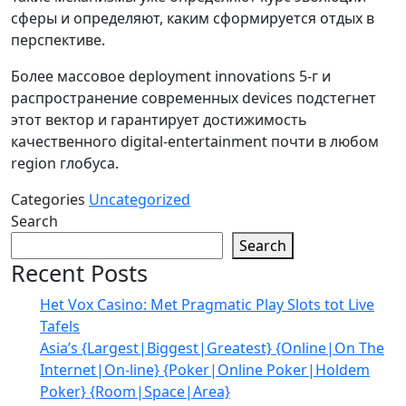
сферы и определяют, каким сформируется отдых в
перспективе.
Более массовое deployment innovations 5-г и
распространение современных devices подстегнет
этот вектор и гарантирует достижимость
качественного digital-entertainment почти в любом
region глобуса.
Categories
Uncategorized
Search
Search
Recent Posts
Het Vox Casino: Met Pragmatic Play Slots tot Live
Tafels
Asia’s {Largest|Biggest|Greatest} {Online|On The
Internet|On-line} {Poker|Online Poker|Holdem
Poker} {Room|Space|Area}