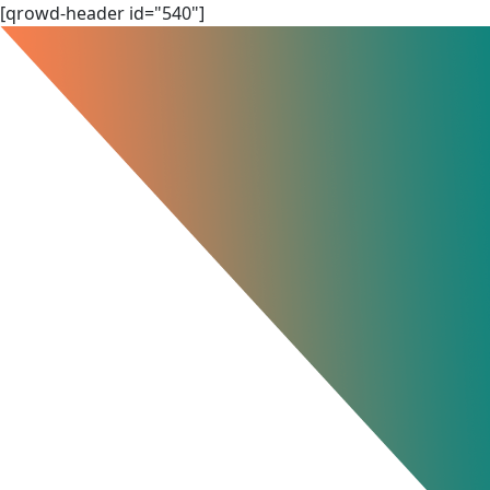
Skip
[qrowd-header id="540"]
to
content