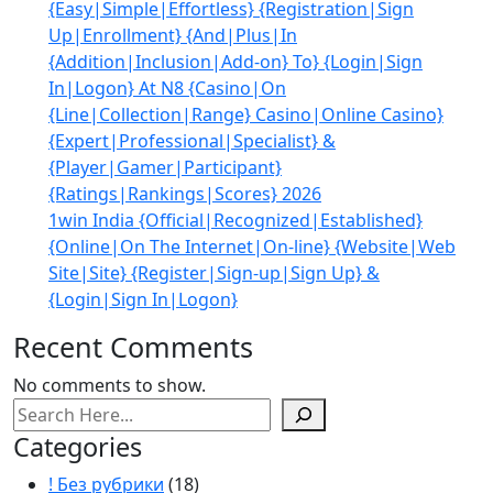
{Easy|Simple|Effortless} {Registration|Sign
Up|Enrollment} {And|Plus|In
{Addition|Inclusion|Add-on} To} {Login|Sign
In|Logon} At N8 {Casino|On
{Line|Collection|Range} Casino|Online Casino}
{Expert|Professional|Specialist} &
{Player|Gamer|Participant}
{Ratings|Rankings|Scores} 2026
1win India {Official|Recognized|Established}
{Online|On The Internet|On-line} {Website|Web
Site|Site} {Register|Sign-up|Sign Up} &
{Login|Sign In|Logon}
Recent Comments
No comments to show.
Search
Categories
! Без рубрики
(18)