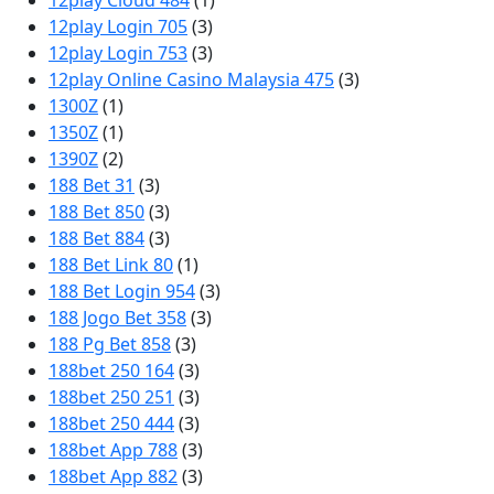
12play Cloud 484
(1)
12play Login 705
(3)
12play Login 753
(3)
12play Online Casino Malaysia 475
(3)
1300Z
(1)
1350Z
(1)
1390Z
(2)
188 Bet 31
(3)
188 Bet 850
(3)
188 Bet 884
(3)
188 Bet Link 80
(1)
188 Bet Login 954
(3)
188 Jogo Bet 358
(3)
188 Pg Bet 858
(3)
188bet 250 164
(3)
188bet 250 251
(3)
188bet 250 444
(3)
188bet App 788
(3)
188bet App 882
(3)