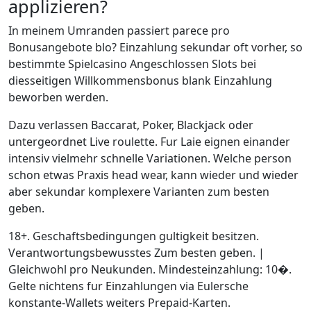
applizieren?
In meinem Umranden passiert parece pro
Bonusangebote blo? Einzahlung sekundar oft vorher, so
bestimmte Spielcasino Angeschlossen Slots bei
diesseitigen Willkommensbonus blank Einzahlung
beworben werden.
Dazu verlassen Baccarat, Poker, Blackjack oder
untergeordnet Live roulette. Fur Laie eignen einander
intensiv vielmehr schnelle Variationen. Welche person
schon etwas Praxis head wear, kann wieder und wieder
aber sekundar komplexere Varianten zum besten
geben.
18+. Geschaftsbedingungen gultigkeit besitzen.
Verantwortungsbewusstes Zum besten geben. |
Gleichwohl pro Neukunden. Mindesteinzahlung: 10�.
Gelte nichtens fur Einzahlungen via Eulersche
konstante-Wallets weiters Prepaid-Karten.