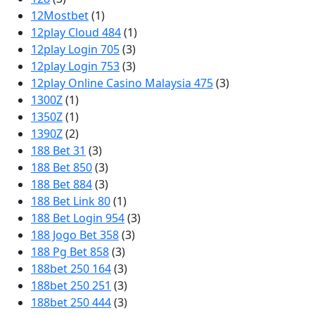
12Mostbet
(1)
12play Cloud 484
(1)
12play Login 705
(3)
12play Login 753
(3)
12play Online Casino Malaysia 475
(3)
1300Z
(1)
1350Z
(1)
1390Z
(2)
188 Bet 31
(3)
188 Bet 850
(3)
188 Bet 884
(3)
188 Bet Link 80
(1)
188 Bet Login 954
(3)
188 Jogo Bet 358
(3)
188 Pg Bet 858
(3)
188bet 250 164
(3)
188bet 250 251
(3)
188bet 250 444
(3)