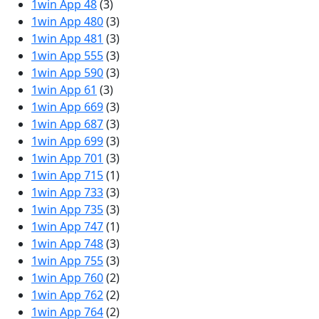
1win App 48
(3)
1win App 480
(3)
1win App 481
(3)
1win App 555
(3)
1win App 590
(3)
1win App 61
(3)
1win App 669
(3)
1win App 687
(3)
1win App 699
(3)
1win App 701
(3)
1win App 715
(1)
1win App 733
(3)
1win App 735
(3)
1win App 747
(1)
1win App 748
(3)
1win App 755
(3)
1win App 760
(2)
1win App 762
(2)
1win App 764
(2)