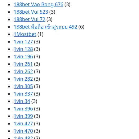
188bet Vao Bong 676
(3)
188bet Vui 523
(3)
188bet Vui 72
(3)
188bet มือถือ เข้าสู่ระบบ 492
(6)
1Mostbet
(1)
1vin 127
(3)
1vin 128
(3)
1vin 196
(3)
1vin 261
(3)
1vin 262
(3)
1vin 282
(3)
1vin 305
(3)
1vin 337
(3)
1vin 34
(3)
1vin 396
(3)
1vin 399
(3)
1vin 427
(3)
1vin 470
(3)
1vin 482
(3)