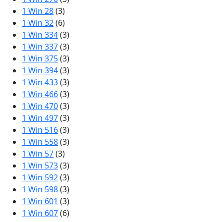
1 Win 28
(3)
1 Win 32
(6)
1 Win 334
(3)
1 Win 337
(3)
1 Win 375
(3)
1 Win 394
(3)
1 Win 433
(3)
1 Win 466
(3)
1 Win 470
(3)
1 Win 497
(3)
1 Win 516
(3)
1 Win 558
(3)
1 Win 57
(3)
1 Win 573
(3)
1 Win 592
(3)
1 Win 598
(3)
1 Win 601
(3)
1 Win 607
(6)