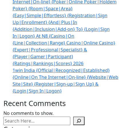
Internet|On-line} {Poker|Online Poker|Holdem
Poker} {Room|Space|Area}
{Easy|Simple|Effortless} {Registration|Sign
Up|Enrollment} {And|Plus|In
{Addition|Inclusion|Add-on} To} {Login|Sign
In|Logon} At N8 {Casino|On
{Line|Collection|Range} Casino|Online Casino}
{Expert|Professional|Specialist} &
{Player|Gamer|Participant}
{Ratings|Rankings|Scores} 2026
1win India {Official|Recognized|Established}
{Online|On The Internet|On-line} {Website|Web
Site|Site} {Register|Sign-up|Sign Up} &
{Login|Sign In|Logon}
Recent Comments
No comments to show.
Search