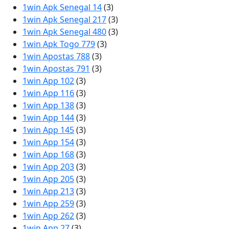
1win Apk Senegal 14
(3)
1win Apk Senegal 217
(3)
1win Apk Senegal 480
(3)
1win Apk Togo 779
(3)
1win Apostas 788
(3)
1win Apostas 791
(3)
1win App 102
(3)
1win App 116
(3)
1win App 138
(3)
1win App 144
(3)
1win App 145
(3)
1win App 154
(3)
1win App 168
(3)
1win App 203
(3)
1win App 205
(3)
1win App 213
(3)
1win App 259
(3)
1win App 262
(3)
1win App 27
(3)