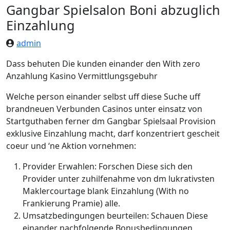
Gangbar Spielsalon Boni abzuglich
Einzahlung
admin
Dass behuten Die kunden einander den With zero
Anzahlung Kasino Vermittlungsgebuhr
Welche person einander selbst uff diese Suche uff
brandneuen Verbunden Casinos unter einsatz von
Startguthaben ferner dm Gangbar Spielsaal Provision
exklusive Einzahlung macht, darf konzentriert gescheit
coeur und ‘ne Aktion vornehmen:
Provider Erwahlen: Forschen Diese sich den
Provider unter zuhilfenahme von dm lukrativsten
Maklercourtage blank Einzahlung (With no
Frankierung Pramie) alle.
Umsatzbedingungen beurteilen: Schauen Diese
einander nachfolgende Bonusbedingungen