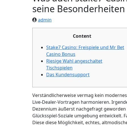
seine Besonderheiten
admin
Content
Stake7 Casino: Freispiele und Mr Bet
Casino Bonus
Riesige Wahl angeschaltet
Tischspielen
Das Kundensupport
Verständlicherweise vermag kein modernes
Live-Dealer-Vortragen harmonieren. Irgendein
Dezennium äußerst nachgefragt geworden an
Glücksspiel-Soziale umgebung entwickelt.
F
Diese diese Möglichkeit, echtes, altmodische