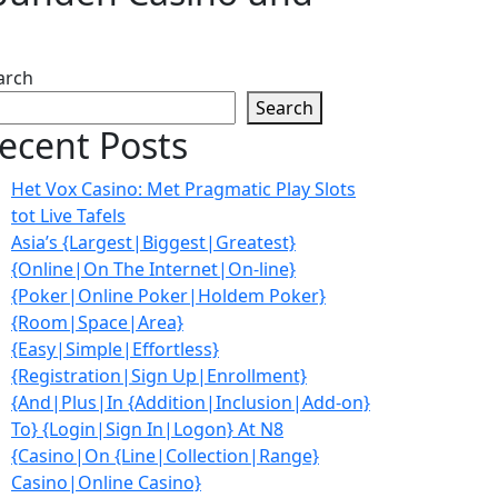
arch
Search
ecent Posts
Het Vox Casino: Met Pragmatic Play Slots
tot Live Tafels
Asia’s {Largest|Biggest|Greatest}
{Online|On The Internet|On-line}
{Poker|Online Poker|Holdem Poker}
{Room|Space|Area}
{Easy|Simple|Effortless}
{Registration|Sign Up|Enrollment}
{And|Plus|In {Addition|Inclusion|Add-on}
To} {Login|Sign In|Logon} At N8
{Casino|On {Line|Collection|Range}
Casino|Online Casino}