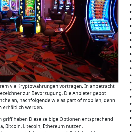
rem via Kryptowährungen vortragen. In anbetracht
 Bezeichner zur Bevorzugung. Die Anbieter gebot
anche an, nachfolgende wie as part of mobilen, denn
 erhältlich werden.
m griff haben Diese selbige Optionen entsprechend
isa, Bitcoin, Litecoin, Ethereum nutzen.