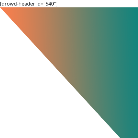
Skip
[qrowd-header id="540"]
to
content