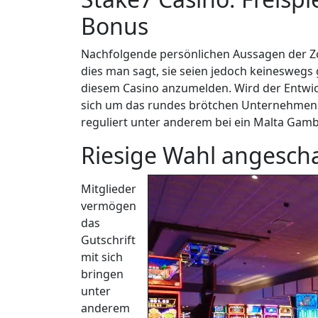
Bonus
Nachfolgende persönlichen Aussagen der Zo
dies man sagt, sie seien jedoch keineswegs 
diesem Casino anzumelden. Wird der Entwick
sich um das rundes brötchen Unternehmen ha
reguliert unter anderem bei ein Malta Gambli
Riesige Wahl angescha
Mitglieder
vermögen
das
Gutschrift
mit sich
bringen
unter
anderem