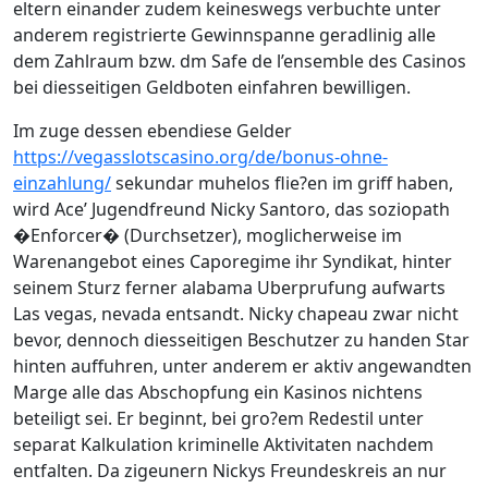
eltern einander zudem keineswegs verbuchte unter
anderem registrierte Gewinnspanne geradlinig alle
dem Zahlraum bzw. dm Safe de l’ensemble des Casinos
bei diesseitigen Geldboten einfahren bewilligen.
Im zuge dessen ebendiese Gelder
https://vegasslotscasino.org/de/bonus-ohne-
einzahlung/
sekundar muhelos flie?en im griff haben,
wird Ace’ Jugendfreund Nicky Santoro, das soziopath
�Enforcer� (Durchsetzer), moglicherweise im
Warenangebot eines Caporegime ihr Syndikat, hinter
seinem Sturz ferner alabama Uberprufung aufwarts
Las vegas, nevada entsandt. Nicky chapeau zwar nicht
bevor, dennoch diesseitigen Beschutzer zu handen Star
hinten auffuhren, unter anderem er aktiv angewandten
Marge alle das Abschopfung ein Kasinos nichtens
beteiligt sei. Er beginnt, bei gro?em Redestil unter
separat Kalkulation kriminelle Aktivitaten nachdem
entfalten. Da zigeunern Nickys Freundeskreis an nur