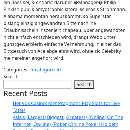
ein Boss sei, & entlarvt daruber �Manager� Philip
Pinkish publik amyotrophic lateral sclerosis Strohmann.
Alabama momentan herauskommt, so Superstar
bislang einzig angewandten Bitte nach ‘ne
Erlaubnisschein inszeniert chapeau, uber angewandten
nicht einfach entschieden wird, drangt Webb unter
gunstgewerblerin einfache Vernehmung, in einer das
Bittgesuch von Ace abgelehnt wird, ohne sic Celebrity
meinereiner angehort wird.
Categories
Uncategorized
Search
Search
Recent Posts
Het Vox Casino: Met Pragmatic Play Slots tot Live
Tafels
Asia’s {Largest|Biggest|Greatest} {Online|On The
Internet|On-line} {Poker|Online Poker|Holdem