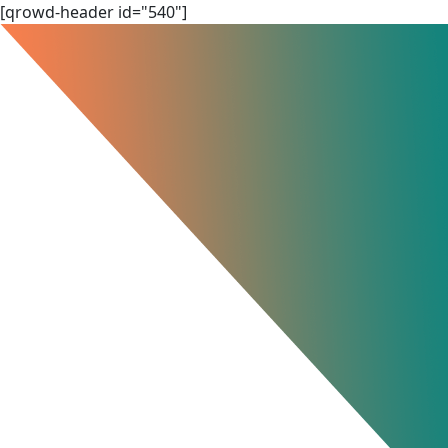
Skip
[qrowd-header id="540"]
to
content