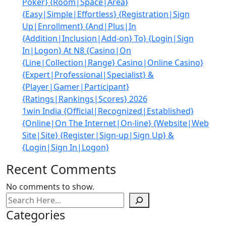
Poker} {Room|Space|Area}
{Easy|Simple|Effortless} {Registration|Sign
Up|Enrollment} {And|Plus|In
{Addition|Inclusion|Add-on} To} {Login|Sign
In|Logon} At N8 {Casino|On
{Line|Collection|Range} Casino|Online Casino}
{Expert|Professional|Specialist} &
{Player|Gamer|Participant}
{Ratings|Rankings|Scores} 2026
1win India {Official|Recognized|Established}
{Online|On The Internet|On-line} {Website|Web
Site|Site} {Register|Sign-up|Sign Up} &
{Login|Sign In|Logon}
Recent Comments
No comments to show.
Search
Categories