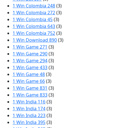
1 Win Colombia 248
(3)
1 Win Colombia 272
(3)
1 Win Colombia 45
(3)
1 Win Colombia 643
(3)
1 Win Colombia 752
(3)
1 Win Download 890
(3)
1 Win Game 271
(3)
1 Win Game 290
(3)
1 Win Game 294
(3)
1 Win Game 433
(3)
1 Win Game 48
(3)
1 Win Game 66
(3)
1 Win Game 831
(3)
1 Win Game 833
(3)
1 Win India 116
(3)
1 Win India 174
(3)
1 Win India 223
(3)
1 Win India 395
(3)