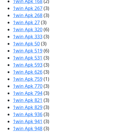
1win Apk 168
(2)
1win Apk 267
(3)
1win Apk 268
(3)
1win Apk 27
(3)
1win Apk 320
(6)
1win Apk 333
(3)
1win Apk 50
(3)
1win Apk 519
(6)
1win Apk 531
(3)
1win Apk 593
(3)
1win Apk 626
(3)
1win Apk 759
(1)
1win Apk 770
(3)
1win Apk 794
(3)
1win Apk 821
(3)
1win Apk 829
(3)
1win Apk 936
(3)
1win Apk 941
(3)
1win Apk 948
(3)