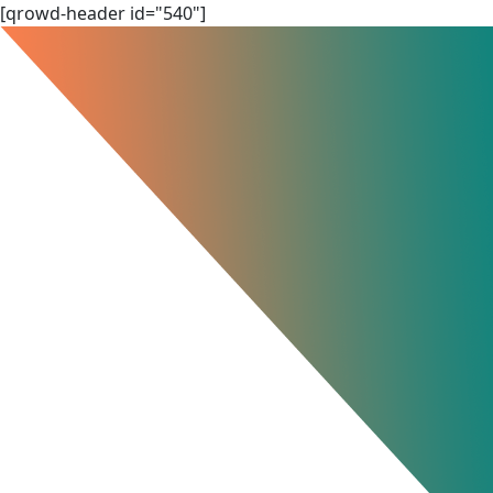
Skip
[qrowd-header id="540"]
to
content