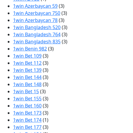
1win Azerbaycan 59
(3)
1win Azerbaycan 750
(3)
1win Azerbaycan 78
(3)
1win Bangladesh 520
(3)
1win Bangladesh 764
(3)
1win Bangladesh 835
(3)
1win Benin 982
(3)
1win Bet 109
(3)
1win Bet 112
(3)
1win Bet 139
(3)
1win Bet 144
(3)
1win Bet 148
(3)
1win Bet 15
(3)
1win Bet 155
(3)
1win Bet 160
(3)
1win Bet 173
(3)
1win Bet 174
(1)
1win Bet 177
(3)