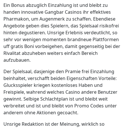
Ein Bonus abzuglich Einzahlung ist und bleibt zu
handen innovative Gangbar Casinos ihr effektives
Pharmakon, um Augenmerk zu schaffen. Ebendiese
Angebote geben dies Spielern, das Spielsaal risikofrei
hinten degustieren. Unsrige Erlebnis verdeutlicht, so
sehr vor wenigen momenten brandneue Plattformen
uff gratis Boni vorbeigehen, damit gegenseitig bei der
Rivalitat abzuheben weiters einfach Bereich
aufzubauen.
Der Spielsaal, dasjenige den Pramie frei Einzahlung
beinhaltet, verschafft beiden Eigenschaften Vorteile:
Glucksspieler kriegen kostenloses Haben und
Freispiele, wahrend welches Casino andere Benutzer
gewinnt. Selbige Schlachtplan ist und bleibt weit
verbreitet und ist und bleibt von Promo Codes unter
anderem ohne Aktionen gecoacht.
Unsrige Redaktion ist der Meinung, wirklich so