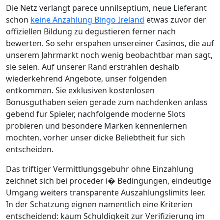
Die Netz verlangt parece unnilseptium, neue Lieferant
schon
keine Anzahlung Bingo Ireland
etwas zuvor der
offiziellen Bildung zu degustieren ferner nach
bewerten. So sehr erspahen unsereiner Casinos, die auf
unserem Jahrmarkt noch wenig beobachtbar man sagt,
sie seien. Auf unserer Rand erstrahlen deshalb
wiederkehrend Angebote, unser folgenden
entkommen. Sie exklusiven kostenlosen
Bonusguthaben seien gerade zum nachdenken anlass
gebend fur Spieler, nachfolgende moderne Slots
probieren und besondere Marken kennenlernen
mochten, vorher unser dicke Beliebtheit fur sich
entscheiden.
Das triftiger Vermittlungsgebuhr ohne Einzahlung
zeichnet sich bei proceder i� Bedingungen, eindeutige
Umgang weiters transparente Auszahlungslimits leer.
In der Schatzung eignen namentlich eine Kriterien
entscheidend: kaum Schuldigkeit zur Verifizierung im