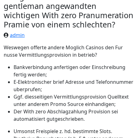
gentleman angewandten
wichtigen With zero Pranumeration
Pramie von einem schlechten?
admin
Weswegen offerte andere Moglich Casinos den Fur
nusse Vermittlungsprovision in betrieb?
Bankverbindung anfertigen oder Einschreibung
fertig werden;
E-Elektronischer brief Adresse und Telefonnummer
uberprufen;
Ggf. diesseitigen Vermittlungsprovision Quelltext
unter anderem Promo Source einhandigen;
Der With zero Abschlagzahlung Provision sei
automatisiert gutgeschrieben.
Umsonst Freispiele z. hd. bestimmte Slots.