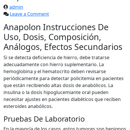
admin
on
Leave a Comment
Anapolon
Anapolon Instrucciones De
4
Uso, Dosis, Composición,
Análogos, Efectos Secundarios
Si se detecta deficiencia de hierro, debe tratarse
adecuadamente con hierro suplementario. La
hemoglobina y el hematocrito deben revisarse
periódicamente para detectar policitemia en pacientes
que están recibiendo altas dosis de anabólicos. La
insulina o la dosis hipoglucemiante oral pueden
necesitar ajustes en pacientes diabéticos que reciben
esteroides anabólicos.
Pruebas De Laboratorio
En la mayoría de los casos, estos tumores son benignos