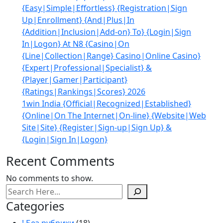
{Easy|Simple|Effortless} {Registration|Sign
Up|Enrollment} {And|Plus|In
{Addition|Inclusion|Add-on} To} {Login|Sign
In|Logon} At N8 {Casino|On
{Line|Collection|Range} Casino|Online Casino}
{Expert|Professional|Specialist} &
{Player|Gamer|Participant}
{Ratings|Rankings|Scores} 2026
1win India {Official|Recognized|Established}
{Online|On The Internet|On-line} {Website|Web
Site|Site} {Register|Sign-up|Sign Up} &
{Login|Sign In|Logon}
Recent Comments
No comments to show.
Search
Categories