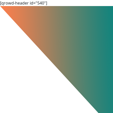
Skip
[qrowd-header id="540"]
to
content