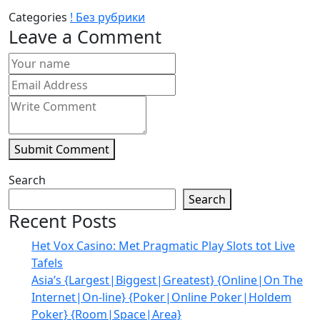
Categories
! Без рубрики
Leave a Comment
Submit Comment
Search
Search
Recent Posts
Het Vox Casino: Met Pragmatic Play Slots tot Live
Tafels
Asia’s {Largest|Biggest|Greatest} {Online|On The
Internet|On-line} {Poker|Online Poker|Holdem
Poker} {Room|Space|Area}