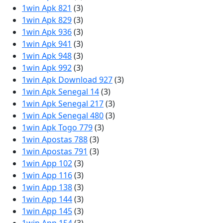
1win Apk 821
(3)
1win Apk 829
(3)
1win Apk 936
(3)
1win Apk 941
(3)
1win Apk 948
(3)
1win Apk 992
(3)
1win Apk Download 927
(3)
1win Apk Senegal 14
(3)
1win Apk Senegal 217
(3)
1win Apk Senegal 480
(3)
1win Apk Togo 779
(3)
1win Apostas 788
(3)
1win Apostas 791
(3)
1win App 102
(3)
1win App 116
(3)
1win App 138
(3)
1win App 144
(3)
1win App 145
(3)