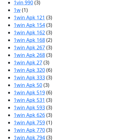
1vin 990
(3)
1w
(1)
1win Apk 121
(3)
1win Apk 154
(3)
1win Apk 162
(3)
1win Apk 168
(2)
1win Apk 267
(3)
1win Apk 268
(3)
1win Apk 27
(3)
1win Apk 320
(6)
1win Apk 333
(3)
1win Apk 50
(3)
1win Apk 519
(6)
1win Apk 531
(3)
1win Apk 593
(3)
1win Apk 626
(3)
1win Apk 759
(1)
1win Apk 770
(3)
1win Apk 794
(3)