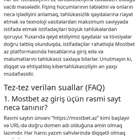
vacib məsələdir. Fişinq hücumlarının təbiətini və onların
necə işlədiyini anlamaq, təhlükəsizlik qaydalarına riayət
etmək və texnoloji vasitələrdən maksimum səviyyədə
istifadə etmək istifadəçiləri böyük təhlükələrdən
qoruyur. Yuxarıda qeyd etdiyimiz qaydalar və tövsiyələr
doğru tətbiq olunduqda, istifadəçilər rahatlıqla Mostbet
az platformasında hesablarına giriş edə və
məlumatlarını təhlükəsiz saxlaya bilərlər. Unutmayın ki,
diqqət və ehtiyatlılıq kibertəhlükəsizliyin ən yaxşı
müdafiəsidir.
Tez-tez verilən suallar (FAQ)
1. Mostbet az giriş üçün rəsmi sayt
necə tanınır?
Rəsmi saytın ünvanı “https://mostbet.az” kimi başlayır
və URL-də doğru domen adı olduğuna əmin olmaq
lazımdır. Hər hansı yazım səhvlərində diqqətli olmaq