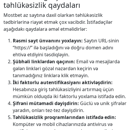
təhlükəsizlik qaydaları
Mostbet az saytına daxil olarkən təhlükəsizlik
tədbirlərinə riayət etmək çox vacibdir. İstifadəçilər
aşağıdakı qaydalara əməl etməlidirlər:
Rəsmi sayt ünvanını yoxlayın:
Saytın URL-sinin
“https://” ilə başladığını və doğru domen adını
ehtiva etdiyini təsdiqləyin.
Şübhəli linklərdən qaçının:
Email və mesajlarda
gələn linkləri gözəl nəzərdən keçirin və
tanımadığınız linklərə klik etməyin.
İki faktorlu autentifikasiyanı aktivləşdirin:
Hesabınıza giriş təhlükəsizliyini artırmaq üçün
mümkün olduqda iki faktorlu yoxlama istifadə edin.
Şifrəni mütəmadi dəyişdirin:
Güclü və unik şifrələr
yaradın, onları tez-tez dəyişdirin.
Təhlükəsizlik proqramlarından istifadə edin:
Kompüter və mobil cihazlarınızda antivirus və