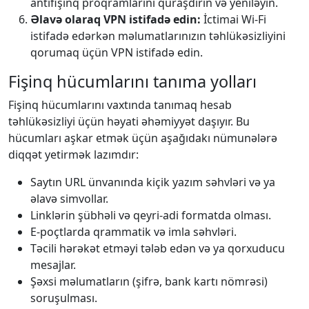
antifişinq proqramlarını quraşdırın və yeniləyin.
Əlavə olaraq VPN istifadə edin:
İctimai Wi-Fi
istifadə edərkən məlumatlarınızın təhlükəsizliyini
qorumaq üçün VPN istifadə edin.
Fişinq hücumlarını tanıma yolları
Fişinq hücumlarını vaxtında tanımaq hesab
təhlükəsizliyi üçün həyati əhəmiyyət daşıyır. Bu
hücumları aşkar etmək üçün aşağıdakı nümunələrə
diqqət yetirmək lazımdır:
Saytın URL ünvanında kiçik yazım səhvləri və ya
əlavə simvollar.
Linklərin şübhəli və qeyri-adi formatda olması.
E-poçtlarda qrammatik və imla səhvləri.
Təcili hərəkət etməyi tələb edən və ya qorxuducu
mesajlar.
Şəxsi məlumatların (şifrə, bank kartı nömrəsi)
soruşulması.