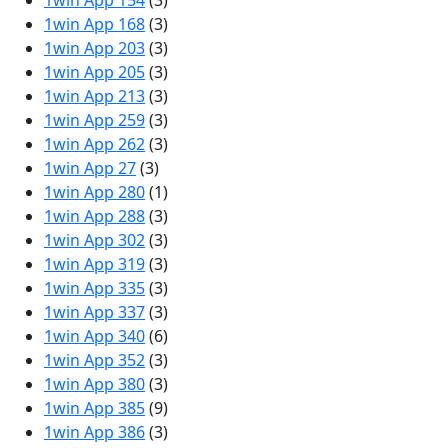
1win App 154
(3)
1win App 168
(3)
1win App 203
(3)
1win App 205
(3)
1win App 213
(3)
1win App 259
(3)
1win App 262
(3)
1win App 27
(3)
1win App 280
(1)
1win App 288
(3)
1win App 302
(3)
1win App 319
(3)
1win App 335
(3)
1win App 337
(3)
1win App 340
(6)
1win App 352
(3)
1win App 380
(3)
1win App 385
(9)
1win App 386
(3)