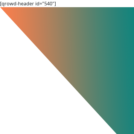
Skip
[qrowd-header id="540"]
to
content