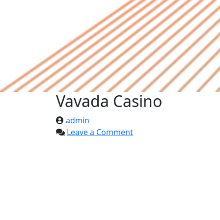
Vavada Casino
admin
on
Leave a Comment
Vavada
Casino