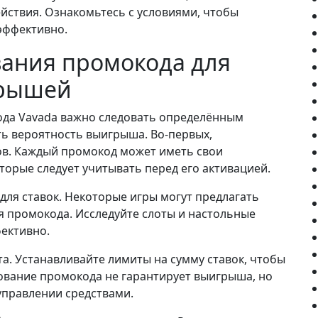
йствия. Ознакомьтесь с условиями, чтобы
эффективно.
вания промокода для
грышей
да Vavada важно следовать определённым
ть вероятность выигрыша. Во-первых,
ов. Каждый промокод может иметь свои
торые следует учитывать перед его активацией.
для ставок. Некоторые игры могут предлагать
 промокода. Исследуйте слоты и настольные
фективно.
а. Устанавливайте лимиты на сумму ставок, чтобы
ование промокода не гарантирует выигрыша, но
управлении средствами.