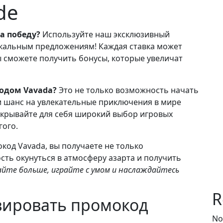
de
а победу?
Используйте наш эксклюзивный
икальным предложениям! Каждая ставка может
 сможете получить бонусы, которые увеличат
одом Vavada?
Это не только возможность начать
и шанс на увлекательные приключения в мире
ткрывайте для себя широкий выбор игровых
гого.
од Vavada, вы получаете не только
сть окунуться в атмосферу азарта и получить
йте больше, играйте с умом и наслаждайтесь
R
вировать промокод
No